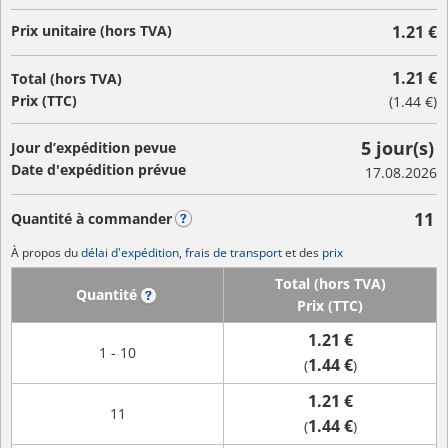
Prix unitaire (hors TVA)
1.21 €
1.21 €
Total (hors TVA)
Prix (TTC)
(
1.44 €
)
5 jour(s)
Jour d’expédition pevue
Date d'expédition prévue
17.08.2026
11
Quantité à commander
?
À propos du
délai d'expédition, frais de transport
et des
prix
Total (hors TVA)
Quantité
?
Prix (TTC)
1.21 €
1 - 10
1.44 €
(
)
1.21 €
11
1.44 €
(
)