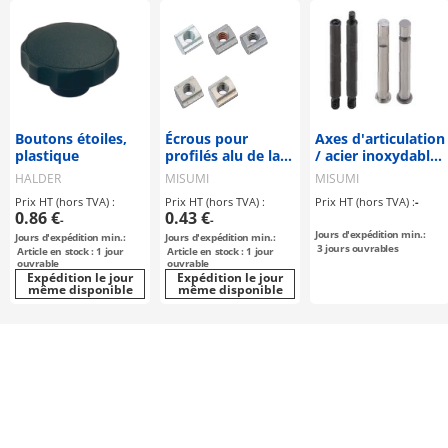
Boutons étoiles,
Écrous pour
Axes d'articulation
plastique
profilés alu de la
/ acier inoxydable,
série HFS5
acier / forme des
HALDER
MISUMI
MISUMI
extrémités au
Prix HT (hors TVA) :
Prix HT (hors TVA) :
Prix HT (hors TVA) :
-
choix
0.86 €
0.43 €
-
-
Jours d'expédition min.:
Jours d'expédition min.:
Jours d'expédition min.:
3
jours ouvrables
Article en stock : 1 jour
Article en stock : 1 jour
ouvrable
ouvrable
Expédition le jour
Expédition le jour
même disponible
même disponible