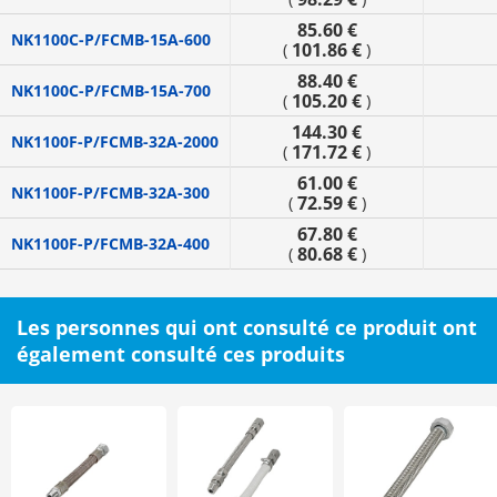
85.60 €
NK1100C-P/FCMB-15A-600
101.86 €
(
)
88.40 €
NK1100C-P/FCMB-15A-700
105.20 €
(
)
144.30 €
NK1100F-P/FCMB-32A-2000
171.72 €
(
)
61.00 €
NK1100F-P/FCMB-32A-300
72.59 €
(
)
67.80 €
NK1100F-P/FCMB-32A-400
80.68 €
(
)
Les personnes qui ont consulté ce produit ont
également consulté ces produits