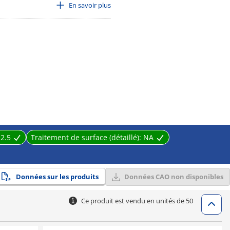
dmium content: Under 75 ppm / Brass
En savoir plus
:
2.5
Traitement de surface (détaillé):
NA
Données sur les produits
Données CAO non disponibles
Ce produit est vendu en unités de 50