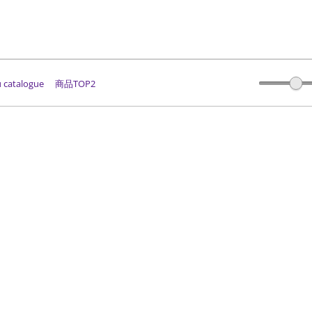
du catalogue
商品TOP2