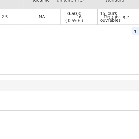
0.50 €
15 jours
2.5
NA
16
Dégraissage
ouvrables
(
0.59 €
)
1