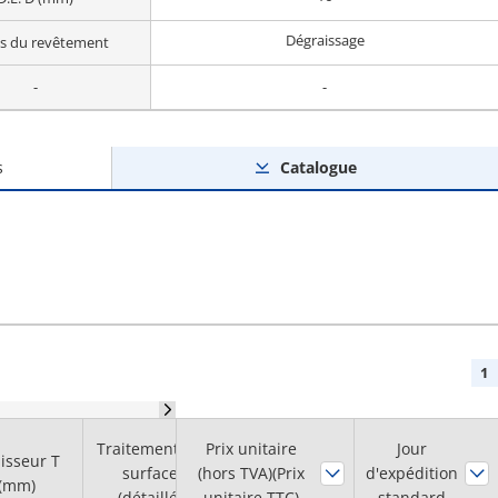
Dégraissage
ls du revêtement
-
-
s
Catalogue
1
Traitement de
Prix unitaire
Jour
isseur T
D.E. D
Méthode de
surface
(hors TVA)(Prix
d'expédition
(mm)
(mm)
nettoyage
(détaillé)
unitaire TTC)
standard