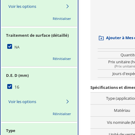
Voir les options
Réinitialiser
Traitement de surface (détaillé)
Ajouter à Mes
NA
Quantit
Réinitialiser
Prix unitaire (
(
Prix unitair
Jours d'expé
D.E. D (mm)
16
Spécifications et dim
Type (applicatio
Voir les options
Matériau
Réinitialiser
Vis nominale (M
Type
Unité de vente