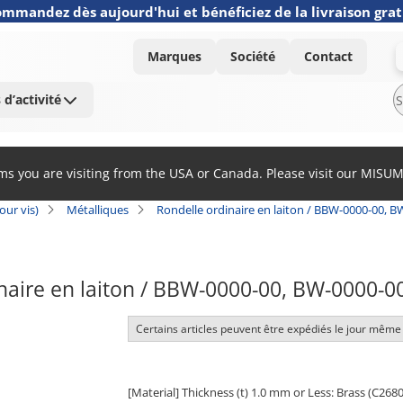
mmandez dès aujourd'hui et bénéficiez de la livraison grat
Marques
Société
Contact
 d’activité
ems you are visiting from the USA or Canada. Please visit our MISU
our vis)
Métalliques
Rondelle ordinaire en laiton / BBW-0000-00, 
naire en laiton / BBW-0000-00, BW-0000-
Certains articles peuvent être expédiés le jour même
[Material] Thickness (t) 1.0 mm or Less: Brass (C2680