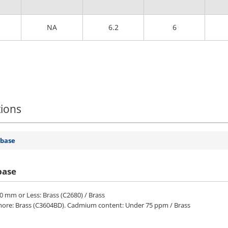
NA
6.2
6
tions
 base
base
1.0 mm or Less: Brass (C2680) / Brass
 more: Brass (C3604BD). Cadmium content: Under 75 ppm / Brass