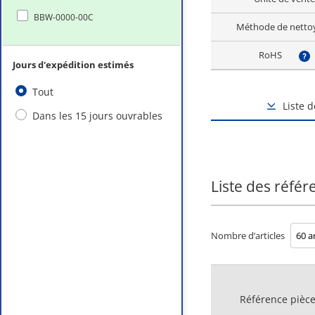
BBW-0000-00C
Méthode de netto
RoHS
?
Jours d'expédition estimés
Tout
Liste 
Dans les 15 jours ouvrables
Liste des référ
Nombre d’articles
Référence pièc