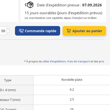
Date d'expédition prevue :
07.09.2026
15 jours ouvrables (Jours d’expédition prévus)
Les marchandises sont expédiées depuis Francfort-sur-le-Main
Commande rapide
Ajouter au panier
* À propos du
délai d'expédition, frais de transport
et des
prix
Rondelle plate
Type
6.2
D.I. d (mm)
2.5
isseur T (mm)
16
D.E. D (mm)