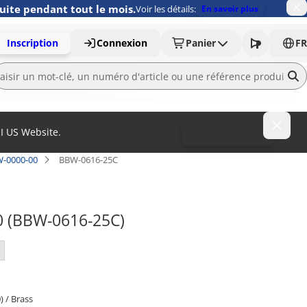
uite pendant tout le mois.
Voir les détails:
En savoir plus
Inscription
Connexion
Panier
FR
MI US Website.
To MISUMI US
BW-0000-00
BBW-0616-25C
00 (BBW-0616-25C)
) / Brass