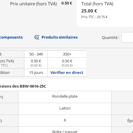
0.50 €
Prix unitaire (hors TVA)
Total (hors TVA)
25.00 €
Prix TTC :
29.75 €
 composants
Produits similaires
Quantité :
é
50 - 349
350+
hors TVA)
0.50 €
0.50 €
e TTC
)
(
0.60 €
)
(
0.60 €
)
dition
15 jours
Vérifier en direct
ensions des BBW-0616-25C
Rondelle plate
n)
Laiton
6
)
Épa
Boîte / paquet