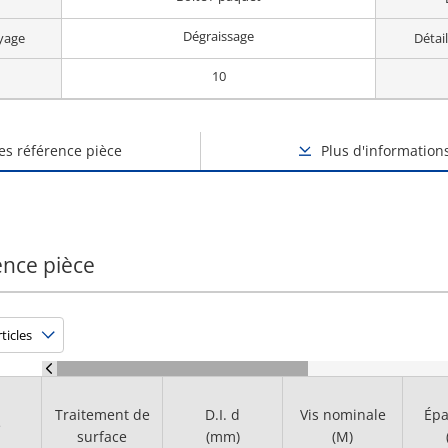
Dégraissage
yage
Détai
10
des référence pièce
Plus d'information
ence pièce
Traitement de
D.I. d
Vis nominale
Épa
e
surface
(mm)
(M)