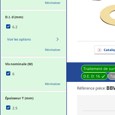
Réinitialiser
D.I. d (mm)
6.2
Voir les options
Catalo
Réinitialiser
Vis nominale (M)
Traitement de sur
6
D.E. D:
16
Ty
Réinitialiser
BBW
Référence pièce
:
Épaisseur T (mm)
2.5