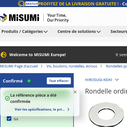
PROFITEZ DE LA LIVRAISON GRATUITE !
-
Co
GRATUIT
Produits / Catégories
Centre de solutions
Secteurs
Welcome to MISUMI Europe!
It se
MISUMI Page d’accueil
Vis, boulons, rondelles, écrous
Rondelles (p
HIROSUGI-KEIKI
Confirmé
Tout effacer
Rondelle ordi
100
%
La référence pièce a été
confirmée
Traitement de surface
Voir les spécifications, le prix et le délai de livraison
NA