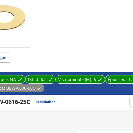
Thickness (t) 1.5 mm or more: Brass (C3604BD). Ca
gue
face:
NA
D.I. d:
6.2
Vis nominale (M):
6
Épaisseur T
pe:
BBW-0000-00C
-0616-25C
Réinitialiser