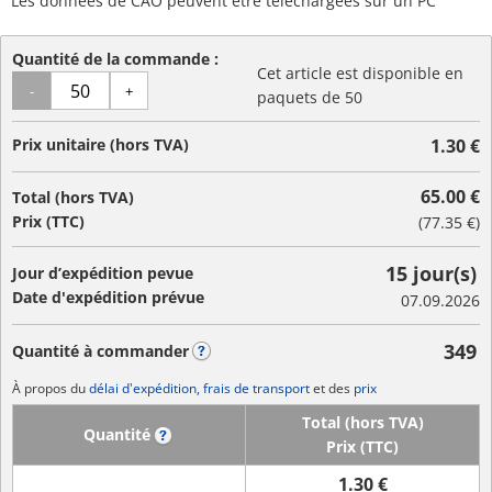
Les données de CAO peuvent être téléchargées sur un PC
Quantité de la commande :
Cet article est disponible en
-
+
paquets de 50
Prix unitaire (hors TVA)
1.30 €
65.00 €
Total (hors TVA)
Prix (TTC)
(
77.35 €
)
15 jour(s)
Jour d’expédition pevue
Date d'expédition prévue
07.09.2026
349
Quantité à commander
?
À propos du
délai d'expédition, frais de transport
et des
prix
Total (hors TVA)
Quantité
?
Prix (TTC)
1.30 €