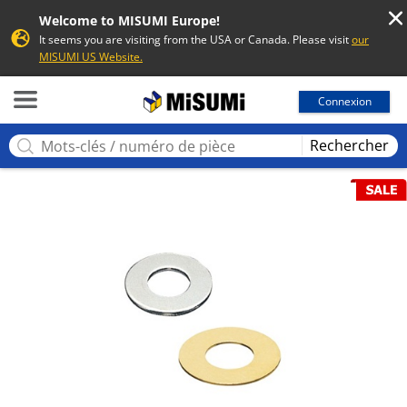
Welcome to MISUMI Europe!
It seems you are visiting from the USA or Canada. Please visit
our
MISUMI US Website.
MISUMI
Connexion
Rechercher