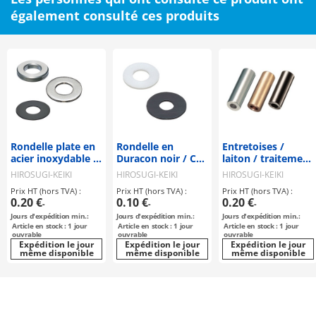
également consulté ces produits
Rondelle plate en
Rondelle en
Entretoises /
acier inoxydable /
Duracon noir / CC-
laiton / traitement
UUW-0000-00
0000-00B
au choix / CB-CE
HIROSUGI-KEIKI
HIROSUGI-KEIKI
HIROSUGI-KEIKI
Prix HT (hors TVA) :
Prix HT (hors TVA) :
Prix HT (hors TVA) :
0.20 €
0.10 €
0.20 €
-
-
-
Jours d'expédition min.:
Jours d'expédition min.:
Jours d'expédition min.:
Article en stock : 1 jour
Article en stock : 1 jour
Article en stock : 1 jour
ouvrable
ouvrable
ouvrable
Expédition le jour
Expédition le jour
Expédition le jour
même disponible
même disponible
même disponible