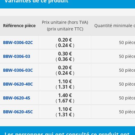
Variantes de ce produit
Prix unitaire (hors TVA)
Référence pièce
Quantité minimale
(prix unitaire TTC)
0.20 €
BBW-0306-02C
50 pièc
0.24 €
(
)
0.30 €
BBW-0306-03
50 pièc
0.36 €
(
)
0.20 €
BBW-0306-03C
50 pièc
0.24 €
(
)
1.10 €
BBW-0620-40C
50 pièc
1.31 €
(
)
1.40 €
BBW-0620-45
50 pièc
1.67 €
(
)
1.10 €
BBW-0620-45C
50 pièc
1.31 €
(
)
Les personnes qui ont consulté ce produit ont