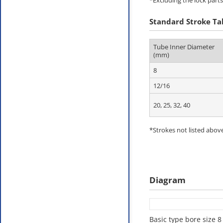
*Excluding the lock part
Standard Stroke Tab
Tube Inner Diameter
(mm)
8
12/16
20, 25, 32, 40
*Strokes not listed above
Diagram
Basic type bore size