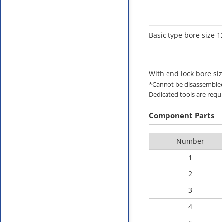
Basic type bore size 
With end lock bore si
*Cannot be disassemble
Dedicated tools are requ
Component Parts
Number
1
2
3
4