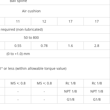
Ball spline
Air cushion
11
12
17
17
 required (non-lubricated)
50 to 800
0.55
0.78
1.6
2.8
(0 to +1.0) mm
1° or less (within allowable torque value)
M5 ×; 0.8
M5 ×; 0.8
Rc 1/8
Rc 1/8
-
-
NPT 1/8
NPT 1/8
-
-
G1/8
G1/8