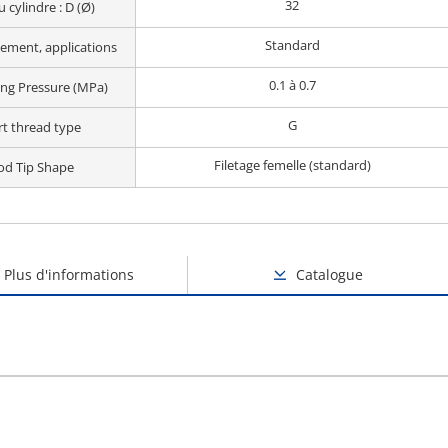
32
u cylindre : D (Ø)
Standard
ement, applications
0.1 à 0.7
ng Pressure (MPa)
G
rt thread type
Filetage femelle (standard)
od Tip Shape
Plus d'informations
Catalogue