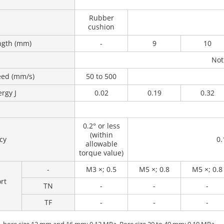
Rubber
cushion
ngth (mm)
-
9
10
Not
eed (mm/s)
50 to 500
rgy J
0.02
0.19
0.32
0.2° or less
(within
cy
0.
allowable
torque value)
-
M3 ×; 0.5
M5 ×; 0.8
M5 ×; 0.8
rt
TN
-
-
-
TF
-
-
-