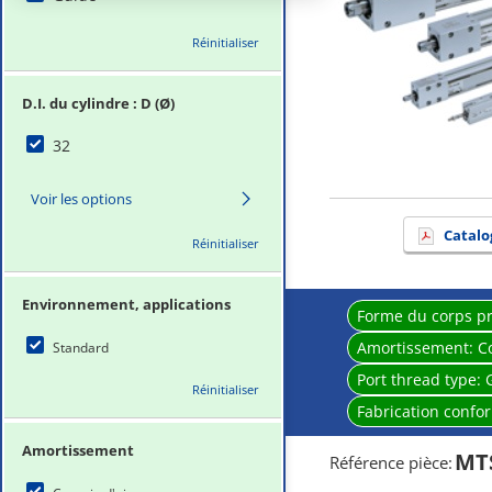
Réinitialiser
D.I. du cylindre : D (Ø)
32
Voir les options
Catalo
Réinitialiser
Environnement, applications
Forme du corps pr
Amortissement:
C
Standard
Port thread type:
Réinitialiser
Fabrication confo
Amortissement
MT
Référence pièce
: