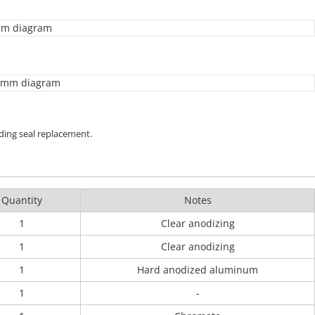
ding seal replacement.
Quantity
Notes
1
Clear anodizing
1
Clear anodizing
1
Hard anodized aluminum
1
-