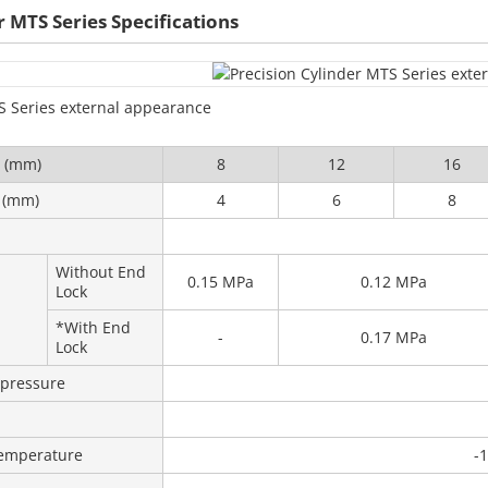
r MTS Series Specifications
S Series external appearance
r (mm)
8
12
16
 (mm)
4
6
8
Without End
0.15 MPa
0.12 MPa
Lock
*With End
-
0.17 MPa
Lock
pressure
Temperature
-1