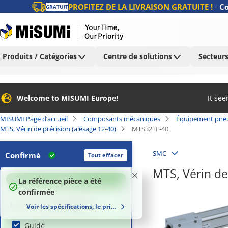
PROFITEZ DE LA LIVRAISON GRATUITE !
-
Co
GRATUIT
Produits / Catégories
Centre de solutions
Secteurs
Welcome to MISUMI Europe!
It se
MISUMI Page d’accueil
Composants mécaniques
Équipement pne
MTS, Vérin de précision (alésage 12-40)
MTS32TF-40
SMC
Confirmé
Tout effacer
MTS, Vérin de
100
%
La référence pièce a été
confirmée
Forme du corps principal
Voir les spécifications, le prix et le délai de livraison
Guidé