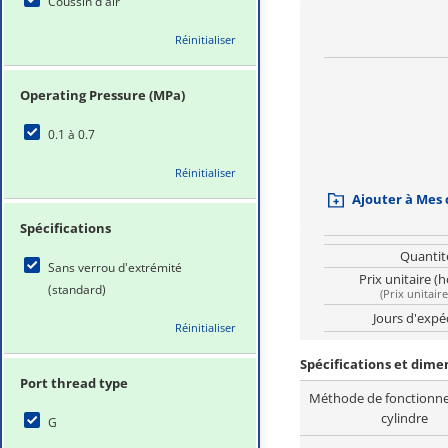
Coussin d'air
Réinitialiser
Operating Pressure (MPa)
0.1 à 0.7
Réinitialiser
Ajouter à Mes
Spécifications
Quantit
Sans verrou d'extrémité
Prix unitaire (
(standard)
(
Prix unitair
Jours d'expé
Réinitialiser
Spécifications et dime
Port thread type
Méthode de fonctionn
cylindre
G