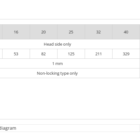
16
20
25
32
40
Head side only
53
82
125
211
329
1 mm
Non-locking type only