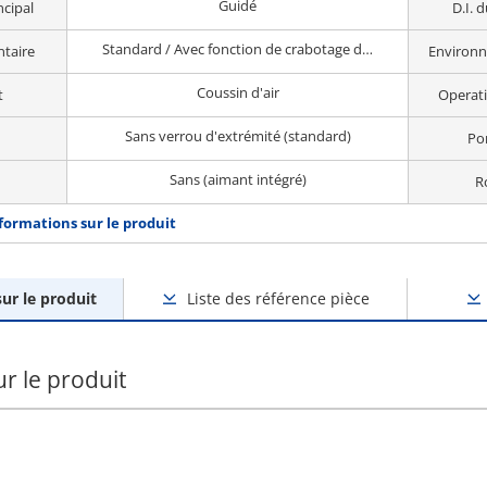
Guidé
cipal
D.I. d
Standard / Avec fonction de crabotage de la tige
taire
Environn
Coussin d'air
t
Operati
Sans verrou d'extrémité (standard)
Po
Sans (aimant intégré)
R
nformations sur le produit
ur le produit
Liste des référence pièce
r le produit