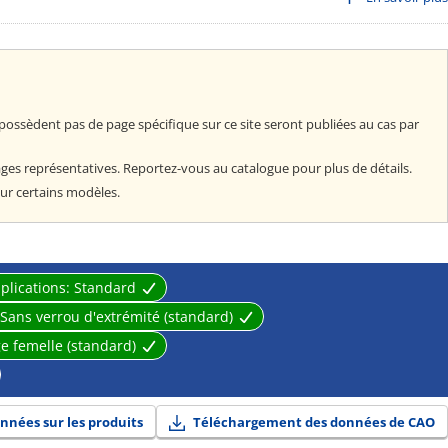
teral load value of MTS12-25).
design and assembly.
size 8 mm: 2 surfaces).
ng (bottom mounting, front mounting), Through-hole mounting (both sides
nd female thread, Option: rod end male thread, using stud bolt).
possèdent pas de page spécifique sur ce site seront publiées au cas par
: rubber bumper).
 12 to 40 mm).
ges représentatives. Reportez-vous au catalogue pour plus de détails.
sealing and durability equivalent to conventional round rod models.
ur certains modèles.
plications:
Standard
Sans verrou d'extrémité (standard)
ge femelle (standard)
nnées sur les produits
Téléchargement des données de CAO