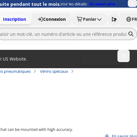
uite pendant tout le mois.
Voir les détails:
En savoir plus
Inscription
Connexion
Panier
FR
MI US Website.
To MISUMI US
ns pneumatiques
Vérins spéciaux
n that can be mounted with high accuracy.
En savoir plus