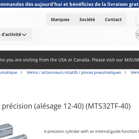
mmandez dès aujourd'hui et bénéficiez de la livraison grat
Marques
Société
Contact
 d’activité
ems you are visiting from the USA or Canada. Please visit our MISU
umatique
Vérins / actionneurs rotatifs / pinces pneumatiques
Véri
 précision (alésage 12-40) (MTS32TF-40)
A precision cylinder with an internal guide functio
[Features]