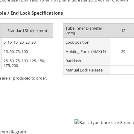
s, bore size 12 mm and 16 mm: 0.12 MPa, Bore size 20 to 40 mm: 0.10 MPa
le / End Lock Specifications
Tube Inner Diameter
Standard Stroke (mm)
12
(mm)
5, 10, 15, 20, 25, 30
Lock position
25, 50, 75, 100
Holding Force (MAX) N
29
25, 50, 75, 100, 125, 150,
Backlash
175, 200
Manual Lock Release
 are all produced to order.
 8 mm diagram