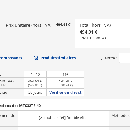
494.91 €
Prix unitaire (hors TVA)
Total (hors TVA)
494.91 €
Prix TTC :
588.94 €
 composants
Produits similaires
Quantité :
é
1 - 10
11+
hors TVA)
494.91 €
494.91 €
e TTC
)
(
588.94 €
)
(
588.94 €
)
dition
29 jours
Vérifier en direct
nsions des MTS32TF-40
ement du
Méthode d
[À double effet] Double effet