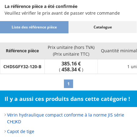
La référence pièce a été confirmée
Veuillez vérifier le prix avant de passer votre commande
Liste des référence pièce
Catalogue
Prix unitaire (hors TVA)
Référence pièce
Quantité minima
(Prix unitaire TTC)
385.16 €
CHDSGFY32-120-B
1 un
458.34 €
(
)
1
Il y a aussi ces produits dans cette catégorie !
Vérin hydraulique compact conforme à la norme JIS série
CH□KD
Capot de tige