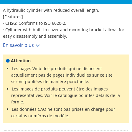
A hydraulic cylinder with reduced overall length.
[Features]
· CHSG: Conforms to ISO 6020-2.
· Cylinder with built-in cover and mounting bracket allows for
easy disassembly and assembly.
· Smaller cover cross section compared to tie-rod cylinders.
En savoir plus
· CHDSG: With auto switch.
· CHSG: Without auto switch.
Attention
Les pages Web des produits qui ne disposent
actuellement pas de pages individuelles sur ce site
seront publiées de manière ponctuelle.
Les images de produits peuvent être des images
représentatives. Voir le catalogue pour les détails de la
forme.
Les données CAO ne sont pas prises en charge pour
certains numéros de modèle.