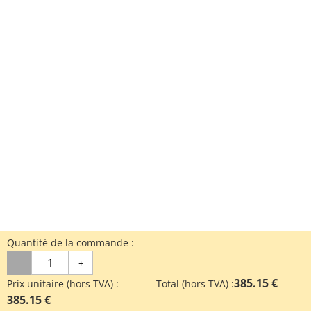
Quantité de la commande :
-
+
385.15 €
Prix unitaire (hors TVA) :
Total (hors TVA) :
385.15 €