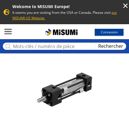
Welcome to MISUMI Europe!
It seems you are visiting from the USA or Canada. Please visit
our
MISUMI US Website.
MISUMI
Connexion
Rechercher