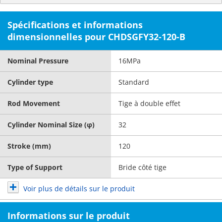
Spécifications et informations
dimensionnelles pour CHDSGFY32-120-B
Nominal Pressure
16MPa
Cylinder type
Standard
Rod Movement
Tige à double effet
Cylinder Nominal Size (φ)
32
Stroke (mm)
120
Type of Support
Bride côté tige
Voir plus de détails sur le produit
Informations sur le produit