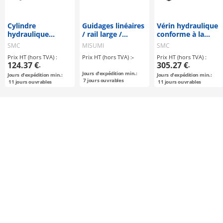
Cylindre
Guidages linéaires
Vérin hydraulique
hydraulique
/ rail large /
conforme à la
modèle rond série
matériau au choix
norme JIS, double
SMC
MISUMI
SMC
CHM
effet : Simple tige
Prix HT (hors TVA) :
Prix HT (hors TVA) :
-
Prix HT (hors TVA) :
série
124.37 €
305.27 €
-
-
CH2E/CH2F/CH2G/
Jours d'expédition min.:
Jours d'expédition min.:
Jours d'expédition min.:
7
jours ouvrables
11
jours ouvrables
11
jours ouvrables