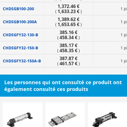
1,372.46 €
CHDSGB100-200
1 p
1,633.23 €
(
)
1,389.62 €
CHDSGB100-200A
1 p
1,653.65 €
(
)
385.16 €
CHDSGFY32-130-B
1 p
458.34 €
(
)
385.17 €
CHDSGFY32-150-B
1 p
458.35 €
(
)
387.87 €
CHDSGFY32-150A-B
1 p
461.57 €
(
)
Les personnes qui ont consulté ce produit ont
également consulté ces produits