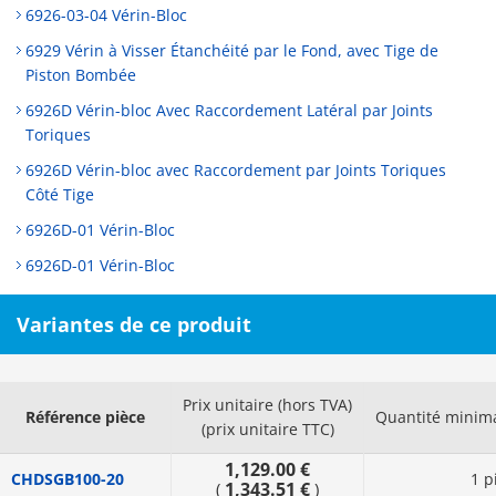
6926-03-04 Vérin-Bloc
6929 Vérin à Visser Étanchéité par le Fond, avec Tige de
Piston Bombée
6926D Vérin-bloc Avec Raccordement Latéral par Joints
Toriques
6926D Vérin-bloc avec Raccordement par Joints Toriques
Côté Tige
6926D-01 Vérin-Bloc
6926D-01 Vérin-Bloc
Variantes de ce produit
Prix unitaire (hors TVA)
Référence pièce
Quantité mini
(prix unitaire TTC)
1,129.00 €
CHDSGB100-20
1 p
1,343.51 €
(
)