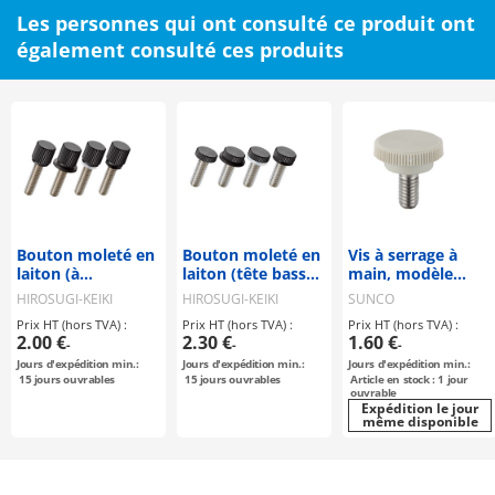
Les personnes qui ont consulté ce produit ont
également consulté ces produits
Bouton moleté en
Bouton moleté en
Vis à serrage à
laiton (à
laiton (tête basse)
main, modèle
épaulement) NB-
NB-GB / GB-NB /
rond, gris
HIROSUGI-KEIKI
HIROSUGI-KEIKI
SUNCO
DB / DB-NB / DB-
GB-SR / GB-R
Prix HT (hors TVA) :
Prix HT (hors TVA) :
Prix HT (hors TVA) :
SR / DB-R
2.00 €
2.30 €
1.60 €
-
-
-
Jours d'expédition min.:
Jours d'expédition min.:
Jours d'expédition min.:
15
jours ouvrables
15
jours ouvrables
Article en stock : 1 jour
ouvrable
Expédition le jour
même disponible