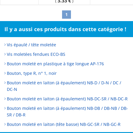
3.33 €
(
)
[Hardness] 70° (Durometer type A), 63° (IRHD reference value)
1
Il y a aussi ces produits dans cette catégorie !
Vis épaulé / tête moletée
Vis moletées fendues ECO-BS
Bouton moleté en plastique à tige longue AP-176
Bouton, type R, n° 1, noir
Bouton moleté en laiton (à épaulement) NB-D / D-N / DC /
DC-N
Bouton moleté en laiton (à épaulement) NB-DC-SR / NB-DC-R
Bouton moleté en laiton (à épaulement) NB-DB / DB-NB / DB-
SR / DB-R
Bouton moleté en laiton (tête basse) NB-GC-SR / NB-GC-R