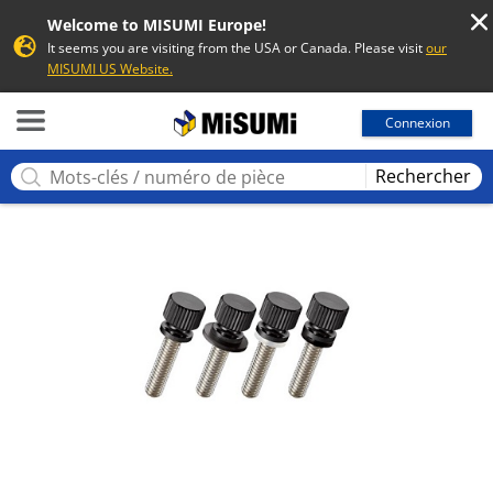
Welcome to MISUMI Europe!
It seems you are visiting from the USA or Canada. Please visit
our
MISUMI US Website.
MISUMI
Connexion
Rechercher