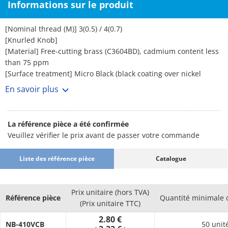
Informations sur le produit
[Nominal thread (M)] 3(0.5) / 4(0.7)
[Knurled Knob]
[Material] Free-cutting brass (C3604BD), cadmium content less
than 75 ppm
[Surface treatment] Micro Black (black coating over nickel
base), Micro Black is only applied to the knob part
En savoir plus
[Black nylon washer (KW)]
[Material] Nylon 6
[Color] Black
La référence pièce a été confirmée
[Heat distortion temperature] 1.82 MPa...65°C
Veuillez vérifier le prix avant de passer votre commande
[UL Standard] UL94-HB (Materials)
Silicone rubber washer (SRW)
Liste des référence pièce
Catalogue
[Material] Silicone rubber
[Color] Translucent
[Hardness] 50°(Durometer type A), 49° (IRHD reference value)
Prix unitaire (hors TVA)
NBR washer (RW)
Référence pièce
Quantité minimale
(Prix unitaire TTC)
[Material] NBR
2.80 €
[Color] Black
NB-410VCB
50 unit