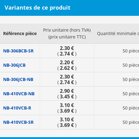
Variantes de ce produit
Prix unitaire (hors TVA)
Référence pièce
Quantité minimale
(prix unitaire TTC)
2.30 €
NB-306BCB-SR
50 pièc
2.74 €
(
)
2.20 €
NB-306JCB
50 pièc
2.62 €
(
)
2.30 €
NB-306JCB-NB
50 pièc
2.74 €
(
)
2.90 €
NB-410VCB-NB
50 pièc
3.45 €
(
)
3.10 €
NB-410VCB-R
50 pièc
3.69 €
(
)
3.10 €
NB-410VCB-SR
50 pièc
3.69 €
(
)