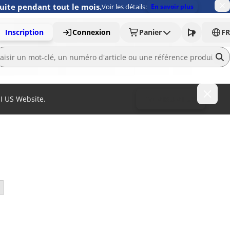
uite pendant tout le mois.
Voir les détails:
En savoir plus
Inscription
Connexion
Panier
FR
MI US Website.
To MISUMI US