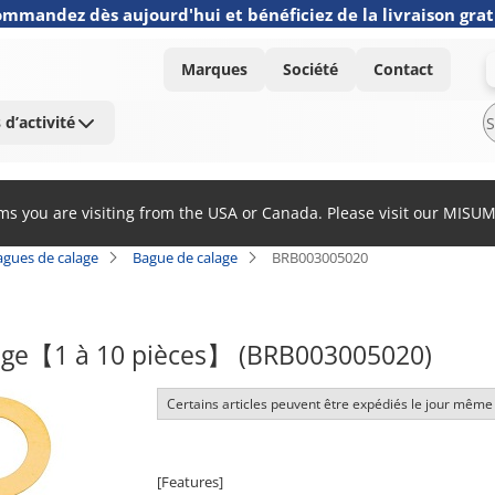
mmandez dès aujourd'hui et bénéficiez de la livraison grat
Marques
Société
Contact
 d’activité
ems you are visiting from the USA or Canada. Please visit our MISU
agues de calage
Bague de calage
BRB003005020
age【1 à 10 pièces】 (BRB003005020)
Certains articles peuvent être expédiés le jour même
[Features]