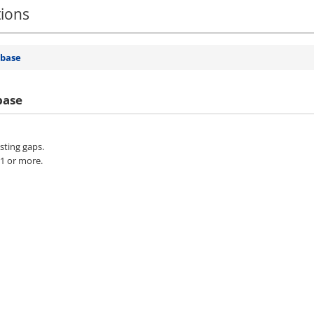
tions
 base
base
sting gaps.
 1 or more.