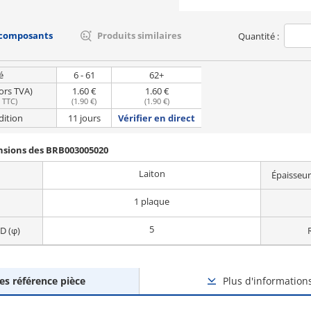
 composants
Produits similaires
Quantité :
é
6 - 61
62+
hors TVA)
1.60 €
1.60 €
e TTC
)
(
1.90 €
)
(
1.90 €
)
dition
11 jours
Vérifier en direct
ensions des BRB003005020
Laiton
Épaisseur
1 plaque
5
D (φ)
des référence pièce
Plus d'information