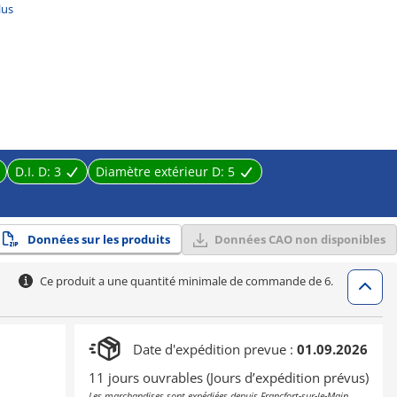
lus
D.I. D:
3
Diamètre extérieur D:
5
Données sur les produits
Données CAO non disponibles
Ce produit a une quantité minimale de commande de 6.
Date d'expédition prevue :
01.09.2026
11 jours ouvrables (Jours d’expédition prévus)
Les marchandises sont expédiées depuis Francfort-sur-le-Main