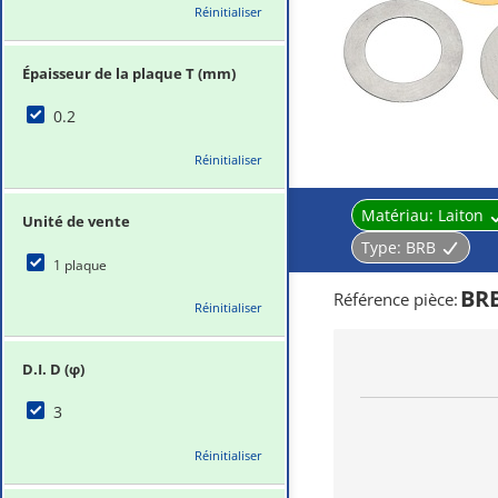
Réinitialiser
Épaisseur de la plaque T (mm)
0.2
Réinitialiser
Matériau:
Laiton
Unité de vente
Type:
BRB
1 plaque
BR
Référence pièce
:
Réinitialiser
D.I. D (φ)
3
Réinitialiser