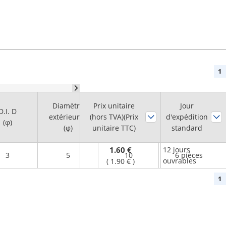
1
Diamètre
Prix unitaire
Quantité
Jour
D.I. D
extérieur D
(hors TVA)(Prix
RoHS
?
d'expédition
minimale de
(φ)
(φ)
unitaire TTC)
commande
standard
1.60 €
12 jours
3
5
10
6 pièces
ouvrables
(
1.90 €
)
1