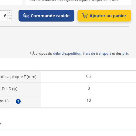
Commande rapide
Ajouter au panier
* À propos du
délai d'expédition, frais de transport
et des
prix
0.2
 de la plaque T (mm)
3
D.I. D (φ)
10
RoHS
?
s