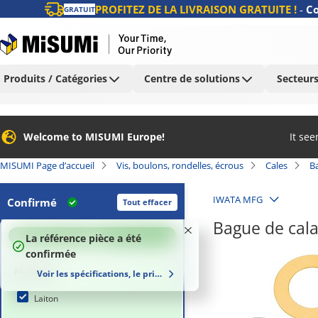
PROFITEZ DE LA LIVRAISON GRATUITE !
-
Co
GRATUIT
Produits / Catégories
Centre de solutions
Secteurs
Welcome to MISUMI Europe!
It se
MISUMI Page d’accueil
Vis, boulons, rondelles, écrous
Cales
B
IWATA MFG
Confirmé
Tout effacer
Bague de cal
100
%
La référence pièce a été
confirmée
Matériau
Voir les spécifications, le prix et le délai de livraison
Laiton