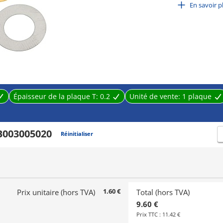
Ring-type spacer for adjusting gaps.
En savoir p
Available in quantities of 1 or more.
Épaisseur de la plaque T:
0.2
Unité de vente:
1 plaque
B003005020
Réinitialiser
1.60 €
Prix unitaire (hors TVA)
Total (hors TVA)
9.60 €
Prix TTC :
11.42 €