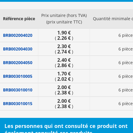
Prix unitaire (hors TVA)
Référence pièce
Quantité minimale
(prix unitaire TTC)
1.90 €
BRB002004020
6 pièce
2.26 €
(
)
2.30 €
BRB002004030
6 pièce
2.74 €
(
)
2.40 €
BRB002004050
6 pièce
2.86 €
(
)
1.70 €
BRB003010005
6 pièce
2.02 €
(
)
2.00 €
BRB003010010
6 pièce
2.38 €
(
)
2.00 €
BRB003010015
6 pièce
2.38 €
(
)
Les personnes qui ont consulté ce produit ont