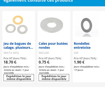
également consulté ces produits
Jeu de bagues de
Cales pour butées
Rondelles
calage, plusieurs
rondes
entretoise
épaisseurs de
IWATA MFG
MISUMI
SKF
plaque
Prix HT (hors TVA) :
Prix HT (hors TVA) :
Prix HT (hors TVA) :
18.70 €
0.75 €
1.90 €
-
-
Jours d'expédition min.:
Jours d'expédition min.:
Jours d'expédition min.:
Article en stock : 1 jour
Article en stock : 1 jour
17
jours
ouvrable
ouvrable
Expédition le jour
Expédition le jour
même disponible
même disponible