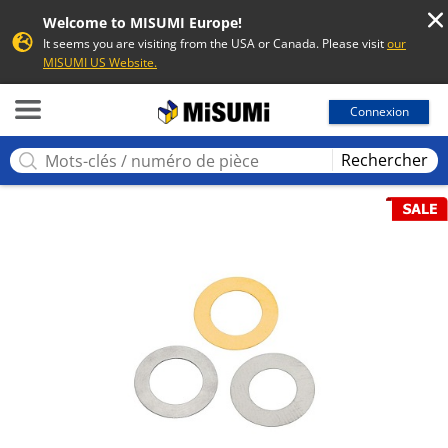
Welcome to MISUMI Europe!
It seems you are visiting from the USA or Canada. Please visit
our
MISUMI US Website.
MISUMI
Connexion
Rechercher