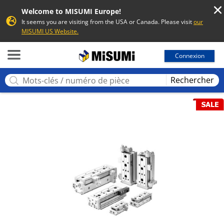
Welcome to MISUMI Europe!
It seems you are visiting from the USA or Canada. Please visit
our
MISUMI US Website.
MISUMI
Connexion
Rechercher