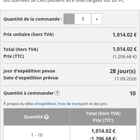
Les données de CAO peuvent être téléchargées sur un PC
Quantité de la commande :
-
+
Prix unitaire (hors TVA)
1,014.02 €
1,014.02 €
Total (hors TVA)
Prix (TTC)
(
1,206.68 €
)
28 jour(s)
Jour d’expédition pevue
Date d'expédition prévue
17.09.2026
10
Quantité à commander
?
À propos du
délai d'expédition, frais de transport
et des
prix
Total (hors TVA)
Quantité
?
Prix (TTC)
1,014.02 €
1 - 10
1,206.68 €
(
)