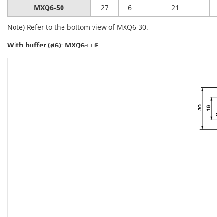
MXQ6-50
27
6
21
Note) Refer to the bottom view of MXQ6-30.
With buffer (ø6): MXQ6-□□F