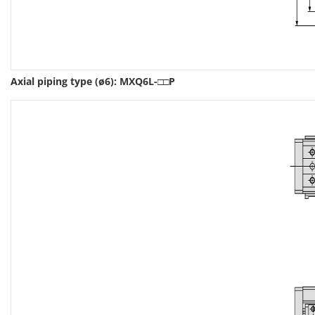
Axial piping type (ø6): MXQ6L-□□P