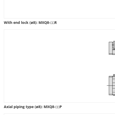
With end lock (ø8): MXQ8-□□R
Axial piping type (ø8): MXQ8-□□P