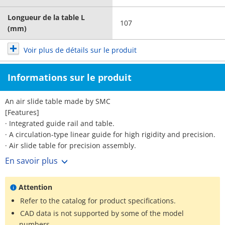
Longueur de la table L
107
(mm)
Voir plus de détails sur le produit
Informations sur le produit
An air slide table made by SMC
[Features]
· Integrated guide rail and table.
· A circulation-type linear guide for high rigidity and precision.
· Air slide table for precision assembly.
· A symmetrical type is also available as standard.
En savoir plus
· An auto switch attaching groove is provided in consideration
of safety.
Attention
· Wide range of options.
· Improved load resistance.
Refer to the catalog for product specifications.
· Improved mounting repeatability of workpieces and bodies.
CAD data is not supported by some of the model
· Reinforced end plate part.
numbers