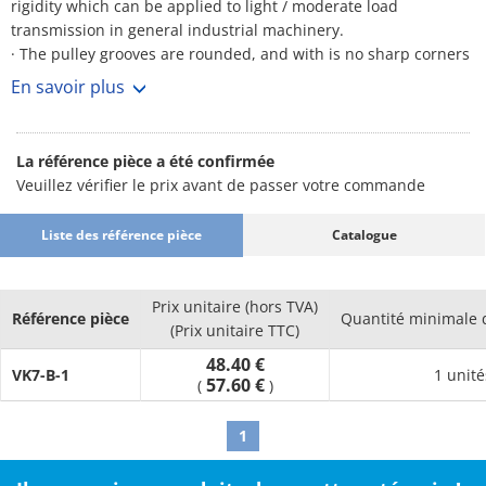
rigidity which can be applied to light / moderate load
transmission in general industrial machinery.
· The pulley grooves are rounded, and with is no sharp corners
will not damage the belt.
En savoir plus
· Because of its light weight, the entire machine including the
base / pillow block etc can be made lighter and more compact.
· Material finish: disk: SPCC, electrodeposition coating (NBK
La référence pièce a été confirmée
dark blue), hub: FC200, electrodeposition coating (NBK dark
Veuillez vérifier le prix avant de passer votre commande
blue), bolt: 10B22M.
Liste des référence pièce
Catalogue
Prix unitaire (hors TVA)
Référence pièce
Quantité minimale
(Prix unitaire TTC)
48.40 €
VK7-B-1
1 unité
57.60 €
(
)
1