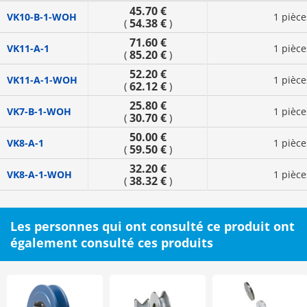
45.70 €
VK10-B-1-WOH
1 pièce
54.38 €
(
)
71.60 €
VK11-A-1
1 pièce
85.20 €
(
)
52.20 €
VK11-A-1-WOH
1 pièce
62.12 €
(
)
25.80 €
VK7-B-1-WOH
1 pièce
30.70 €
(
)
50.00 €
VK8-A-1
1 pièce
59.50 €
(
)
32.20 €
VK8-A-1-WOH
1 pièce
38.32 €
(
)
Les personnes qui ont consulté ce produit ont
également consulté ces produits