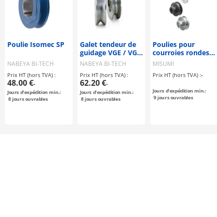
Poulie Isomec SP
Galet tendeur de
Poulies pour
guidage VGE / VGR
courroies rondes /
/ VGA
rainure en V,
NABEYA BI-TECH
NABEYA BI-TECH
MISUMI
rainure en U /
Prix HT (hors TVA) :
Prix HT (hors TVA) :
Prix HT (hors TVA) :
-
serrage par vis
48.00 €
62.20 €
-
-
sans tête / acier,
Jours d'expédition min.:
Jours d'expédition min.:
Jours d'expédition min.:
acier inoxydable,
9
jours ouvrables
8
jours ouvrables
8
jours ouvrables
aluminium / bruni,
nickelé
chimiquement,
anodisé