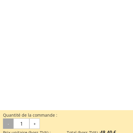
Quantité de la commande :
-
+
48.40 €
Prix unitaire (hors TVA) :
Total (hors TVA) :