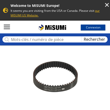
Welcome to MISUMI Europe!
It seems you are visiting from the USA or Canada. Please visit
our
MISUMI US Website.
MISUMI
Connexion
Rechercher