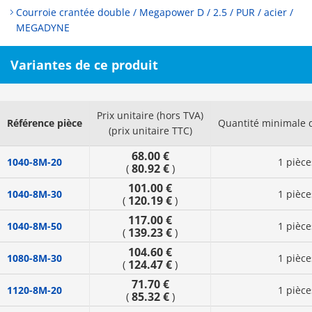
Courroie crantée double / Megapower D / 2.5 / PUR / acier /
MEGADYNE
Variantes de ce produit
Prix unitaire (hors TVA)
Référence pièce
Quantité minimale
(prix unitaire TTC)
68.00 €
1040-8M-20
1 pièce
80.92 €
(
)
101.00 €
1040-8M-30
1 pièce
120.19 €
(
)
117.00 €
1040-8M-50
1 pièce
139.23 €
(
)
104.60 €
1080-8M-30
1 pièce
124.47 €
(
)
71.70 €
1120-8M-20
1 pièce
85.32 €
(
)