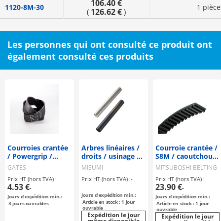
106.40 €
1120-8M-30
1 pièce
126.62 €
(
)
Les personnes qui ont consulté ce produit ont
également consulté ces produits
Courroies crantée
Arbres linéaires /
Courroie crantée /
/ Powergrip /
droits / usinage au
S8M / caoutchouc
HTD#M / CR
choix
/ fibre de verre /
GATES
MISUMI
MITSUBOSHI BELTING
(néoprène) / fibre
MITSUBOSHI
Prix HT (hors TVA) :
Prix HT (hors TVA) :
-
Prix HT (hors TVA) :
de verre / GATES /
BELTING
4.53 €
23.90 €
-
-
"ISO 9563".
Jours d'expédition min.:
Jours d'expédition min.:
Jours d'expédition min.:
Article en stock : 1 jour
3
jours ouvrables
Article en stock : 1 jour
ouvrable
ouvrable
Expédition le jour
Expédition le jour
même disponible